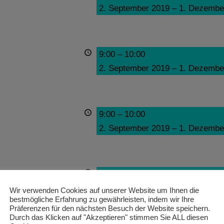
2. September 2019
–
1. Dezembe
9:00
–
10:00
2. September 2019
–
1. Dezembe
9:00
–
10:00
2. September 2019
–
1. Dezembe
9:00
–
10:00
2. September 2019
–
1. Dezembe
Wir verwenden Cookies auf unserer Website um Ihnen die
bestmögliche Erfahrung zu gewährleisten, indem wir Ihre
Präferenzen für den nächsten Besuch der Website speichern.
Durch das Klicken auf "Akzeptieren" stimmen Sie ALL diesen