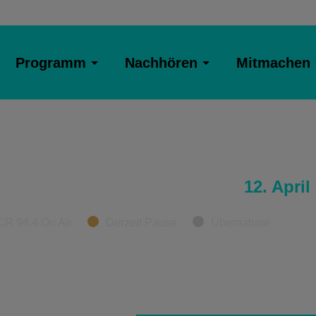
Programm
Nachhören
Mitmachen
12. April
CR 94.4 On Air
Derzeit Pause
Übernahme