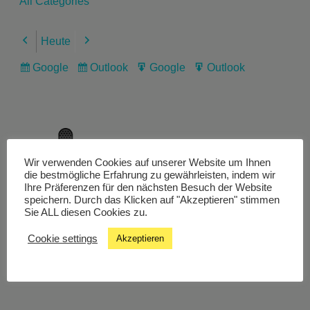
All Categories
Heute
Previous
Next
Google
Outlook
Google
Outlook
Subscribe
Subscribe
Export
Export
in
in
for
for
Wir verwenden Cookies auf unserer Website um Ihnen
Livestream
die bestmögliche Erfahrung zu gewährleisten, indem wir
Ihre Präferenzen für den nächsten Besuch der Website
speichern. Durch das Klicken auf "Akzeptieren" stimmen
Sie ALL diesen Cookies zu.
Studiochat
Cookie settings
Akzeptieren
Songfinder