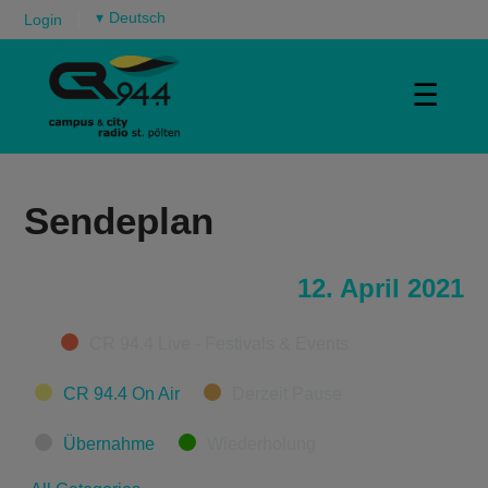
▾
Login
☰
Sendeplan
12. April 2021
Categories
CR 94.4 Live - Festivals & Events
CR 94.4 On Air
Derzeit Pause
Übernahme
Wiederholung