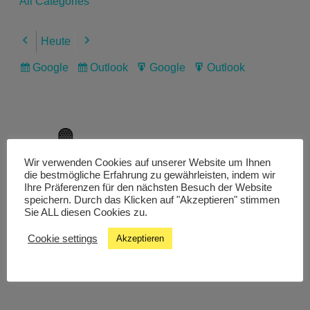
All Categories
Heute
Previous
Next
Google
Outlook
Google
Outlook
Subscribe
Subscribe
Export
Export
in
in
for
for
Wir verwenden Cookies auf unserer Website um Ihnen
Livestream
die bestmögliche Erfahrung zu gewährleisten, indem wir
Ihre Präferenzen für den nächsten Besuch der Website
speichern. Durch das Klicken auf "Akzeptieren" stimmen
Sie ALL diesen Cookies zu.
Studiochat
Cookie settings
Akzeptieren
Songfinder