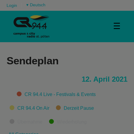
▾
Login
☰
Sendeplan
12. April 2021
Categories
CR 94.4 Live - Festivals & Events
CR 94.4 On Air
Derzeit Pause
Übernahme
Wiederholung