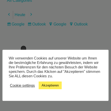
All Categories
Heute
Previous
Next
Google
Outlook
Google
Outlook
Subscribe
Subscribe
Export
Export
in
in
for
for
Wir verwenden Cookies auf unserer Website um Ihnen
Livestream
die bestmögliche Erfahrung zu gewährleisten, indem wir
Ihre Präferenzen für den nächsten Besuch der Website
speichern. Durch das Klicken auf "Akzeptieren" stimmen
Sie ALL diesen Cookies zu.
Studiochat
Cookie settings
Akzeptieren
Songfinder