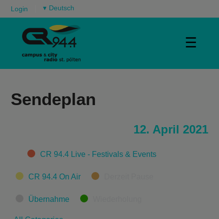
▾
Login
☰
Sendeplan
12. April 2021
Categories
CR 94.4 Live - Festivals & Events
CR 94.4 On Air
Derzeit Pause
Übernahme
Wiederholung