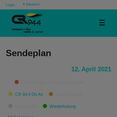
▾
Login
☰
Sendeplan
12. April 2021
Categories
CR 94.4 Live - Festivals & Events
CR 94.4 On Air
Derzeit Pause
Übernahme
Wiederholung