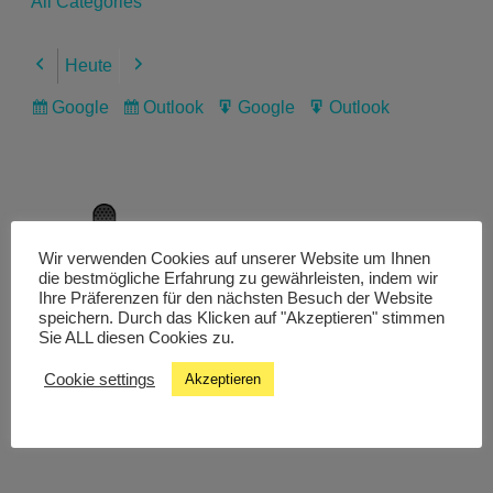
All Categories
Heute
Previous
Next
Google
Outlook
Google
Outlook
Subscribe
Subscribe
Export
Export
in
in
for
for
Wir verwenden Cookies auf unserer Website um Ihnen
Livestream
die bestmögliche Erfahrung zu gewährleisten, indem wir
Ihre Präferenzen für den nächsten Besuch der Website
speichern. Durch das Klicken auf "Akzeptieren" stimmen
Sie ALL diesen Cookies zu.
Studiochat
Cookie settings
Akzeptieren
Songfinder