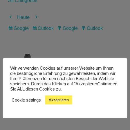
All Categories
Heute
Previous
Next
Google
Outlook
Google
Outlook
Subscribe
Subscribe
Export
Export
in
in
for
for
Wir verwenden Cookies auf unserer Website um Ihnen
Livestream
die bestmögliche Erfahrung zu gewährleisten, indem wir
Ihre Präferenzen für den nächsten Besuch der Website
speichern. Durch das Klicken auf "Akzeptieren" stimmen
Sie ALL diesen Cookies zu.
Studiochat
Cookie settings
Akzeptieren
Songfinder