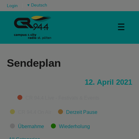
▾
Login
☰
Sendeplan
12. April 2021
Categories
CR 94.4 Live - Festivals & Events
CR 94.4 On Air
Derzeit Pause
Übernahme
Wiederholung