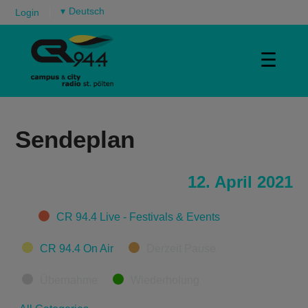
▾
Login
☰
Sendeplan
12. April 2021
Categories
CR 94.4 Live - Festivals & Events
CR 94.4 On Air
Derzeit Pause
Übernahme
Wiederholung