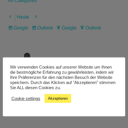
All Categories
Heute
Previous
Next
Google
Outlook
Google
Outlook
Subscribe
Subscribe
Export
Export
in
in
for
for
Wir verwenden Cookies auf unserer Website um Ihnen
Livestream
die bestmögliche Erfahrung zu gewährleisten, indem wir
Ihre Präferenzen für den nächsten Besuch der Website
speichern. Durch das Klicken auf "Akzeptieren" stimmen
Sie ALL diesen Cookies zu.
Studiochat
Cookie settings
Akzeptieren
Songfinder