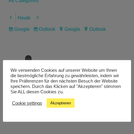
All Categories
Heute
Previous
Next
Google
Outlook
Google
Outlook
Subscribe
Subscribe
Export
Export
in
in
for
for
Wir verwenden Cookies auf unserer Website um Ihnen
Livestream
die bestmögliche Erfahrung zu gewährleisten, indem wir
Ihre Präferenzen für den nächsten Besuch der Website
speichern. Durch das Klicken auf "Akzeptieren" stimmen
Sie ALL diesen Cookies zu.
Studiochat
Cookie settings
Akzeptieren
Songfinder