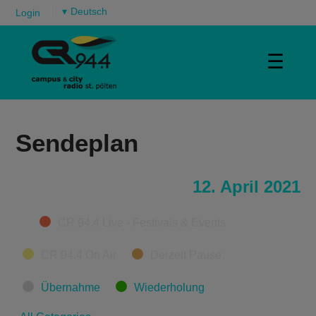
▾
Login
☰
Sendeplan
12. April 2021
Categories
CR 94.4 Live - Festivals & Events
CR 94.4 On Air
Derzeit Pause
Übernahme
Wiederholung