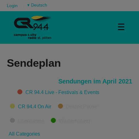
▾
Login
☰
Sendeplan
Sendungen im April 2021
Categories
CR 94.4 Live - Festivals & Events
CR 94.4 On Air
Derzeit Pause
Übernahme
Wiederholung
All Categories