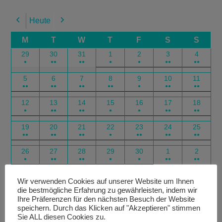
Heute
Previous
Next
M
T
W
T
F
S
S
29
30
31
1
2
3
4
●
●●
●●
●
●
●●
●●
5
6
7
8
9
10
11
●●
●●
●●
●●
●
●●
●●
12
13
14
15
16
17
18
●
●●
●●
●
●
●●
●●
19
20
21
22
23
24
25
●●
●●
●●
●
●●
●●
●●
26
27
28
29
30
1
2
●
●●
●●
●
●
●●
●●
Google
Outlook
Google
Outlook
Subscribe
Subscribe
Export
Export
Wir verwenden Cookies auf unserer Website um Ihnen
die bestmögliche Erfahrung zu gewährleisten, indem wir
in
in
for
for
Ihre Präferenzen für den nächsten Besuch der Website
speichern. Durch das Klicken auf "Akzeptieren" stimmen
Sie ALL diesen Cookies zu.