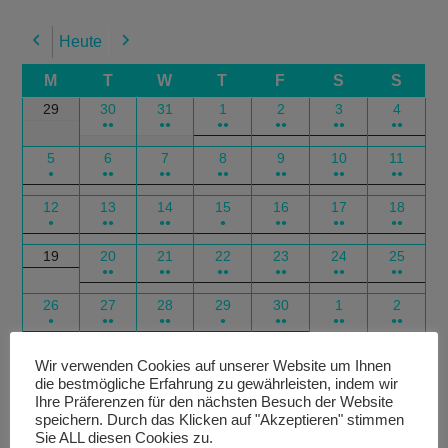
Heute
Previous
Next
M
T
W
T
F
S
S
29
30
31
1
2
3
4
●●
●●
●●
●●
●●
●●
5
6
7
8
9
10
11
●
●●
●●
●●
●●
●●
●●
12
13
14
15
16
17
18
●
●●
●●
●
●●
●●
●●
19
20
21
22
23
24
25
●●
●●
●●
●●
●●
●●
26
27
28
29
30
1
2
●
●●
●●
●
●●
●●
●●
Google
Outlook
Google
Outlook
Subscribe
Subscribe
Export
Export
Wir verwenden Cookies auf unserer Website um Ihnen
die bestmögliche Erfahrung zu gewährleisten, indem wir
in
in
for
for
Ihre Präferenzen für den nächsten Besuch der Website
speichern. Durch das Klicken auf "Akzeptieren" stimmen
Sie ALL diesen Cookies zu.