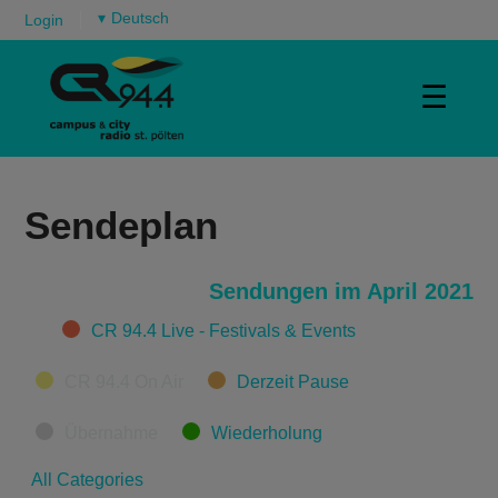
▾
Login
☰
Sendeplan
Sendungen im April 2021
Categories
CR 94.4 Live - Festivals & Events
CR 94.4 On Air
Derzeit Pause
Übernahme
Wiederholung
All Categories