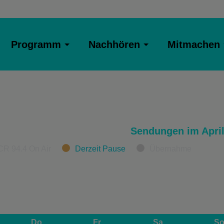
Programm
Nachhören
Mitmachen
Sendungen im April
CR 94.4 On Air
Derzeit Pause
Übernahme
Do
Fr
Sa
S