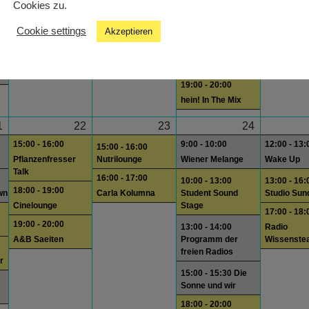
Cookies zu.
wn
13:00 - 14:00
Radio
Programm der
Wissenste
Cookie settings
Akzeptieren
freien Radios
19:00 - 20:
15:00 - 15:30 Die
Summer T
Sonne und wir
19:00 - 20:00
hein! In The Mix
1
22
23
24
15:00 - 16:00
9:00 - 10:00
12:00 - 13:
15:00 - 16:00
Pflanzenfresser
Nutrilounge
Wiener Melange
Wake Up
Talk
16:00 - 17:00
10:00 - 13:00
13:00 - 16:
18:00 - 19:00
wn
Carla Kolumna
Student Sound
Studio Sun
Cinelounge
Stage
17:00 - 18:
19:00 - 20:00
13:00 - 14:00
Radio
A&B Saeiten
Programm der
Wissenste
freien Radios
r
15:00 - 15:30 Die
Sonne und wir
18:00 - 20:00