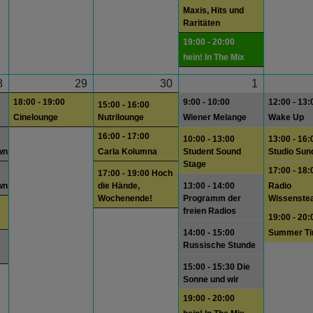
Maxis, Hits und
Raritäten
19:00 - 20:00
hein! In The Mix
8
29
30
1
18:00 - 19:00
9:00 - 10:00
12:00 - 13:
15:00 - 16:00
Cinelounge
Nutrilounge
Wiener Melange
Wake Up
16:00 - 17:00
10:00 - 13:00
13:00 - 16:
wn
Carla Kolumna
Student Sound
Studio Sun
Stage
17:00 - 18:
17:00 - 19:00 Hoch
wn
die Hände,
13:00 - 14:00
Radio
Wochenende!
Programm der
Wissenste
freien Radios
19:00 - 20:
14:00 - 15:00
Summer T
Russische Stunde
15:00 - 15:30 Die
Sonne und wir
19:00 - 20:00