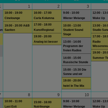
1
1
2
3
18:00 - 19:00
16:00 - 17:00
9:00 - 10:00
12:00 - 13:
Cinelounge
Carla Kolumna
Wiener Melange
Wake Up
17:00 - 18:00
19:00 - 20:00 A&B
10:00 - 13:00
13:00 - 16:
wn
Saeiten
KunstRegional
Student Sound
Studio Sun
Stage
19:00 - 20:00
17:00 - 18:
Analog ist besser
13:00 - 14:00
Radio
Programm der
Wissenste
freien Radios
19:00 - 20:
14:00 - 15:00
Summer T
Russische Stunde
15:00 - 15:30 Die
Sonne und wir
19:00 - 20:00
hein! In The Mix
7
8
9
10
10:00 - 11:00
9:00 - 10:00
12:00 - 13:
15:00 - 16:00
Last Exit
Nutrilounge
Wiener Melange
Wake Up