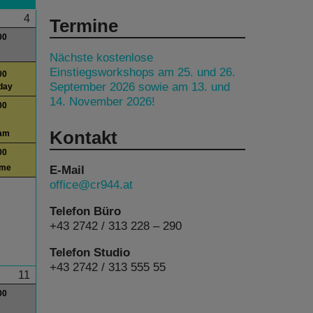
4
Termine
00
Nächste kostenlose
Einstiegsworkshops am 25. und 26.
00
September 2026 sowie am 13. und
day
14. November 2026!
00
Kontakt
am
00
E-Mail
ime
office@cr944.at
Telefon Büro
+43 2742 / 313 228 – 290
Telefon Studio
+43 2742 / 313 555 55
11
00