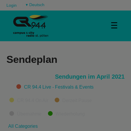
▾
Login
☰
Sendeplan
Sendungen im April 2021
Categories
CR 94.4 Live - Festivals & Events
CR 94.4 On Air
Derzeit Pause
Übernahme
Wiederholung
All Categories