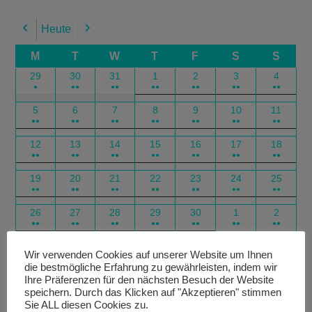
Heute
Previous
Next
M
T
W
T
F
S
S
29
30
31
1
2
3
4
●
●●
●●
●●
●●
●●
●●
5
6
7
8
9
10
11
●●
●●
●●
●●
●●
●●
●●
12
13
14
15
16
17
18
●●
●●
●●
●●
●●
●●
●●
19
20
21
22
23
24
25
●●
●●
●●
●●
●●
●●
●●
26
27
28
29
30
1
2
●●
●●
●●
●●
●●
●●
●●
Google
Outlook
Google
Outlook
Subscribe
Subscribe
Export
Export
Wir verwenden Cookies auf unserer Website um Ihnen
die bestmögliche Erfahrung zu gewährleisten, indem wir
in
in
for
for
Ihre Präferenzen für den nächsten Besuch der Website
speichern. Durch das Klicken auf "Akzeptieren" stimmen
Sie ALL diesen Cookies zu.