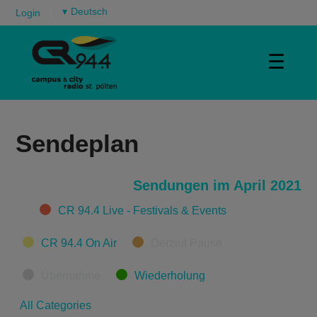
▾
Login
☰
Sendeplan
Sendungen im April 2021
Categories
CR 94.4 Live - Festivals & Events
CR 94.4 On Air
Derzeit Pause
Übernahme
Wiederholung
All Categories