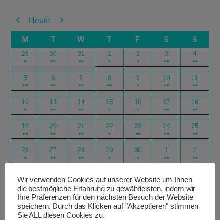
Heute
Previous
Next
M
T
W
T
F
S
S
29
30
31
1
2
3
4
●
●●
●●
●
●
●●
●●
5
6
7
8
9
10
11
●●
●●
●●
●●
●
●●
●●
12
13
14
15
16
17
18
●
●●
●●
●
●
●●
●●
19
20
21
22
23
24
25
●●
●●
●●
●
●●
●●
●●
26
27
28
29
30
1
2
●
●●
●●
●
●
●●
●●
Google
Outlook
Google
Outlook
Subscribe
Subscribe
Export
Export
Wir verwenden Cookies auf unserer Website um Ihnen
die bestmögliche Erfahrung zu gewährleisten, indem wir
in
in
for
for
Ihre Präferenzen für den nächsten Besuch der Website
speichern. Durch das Klicken auf "Akzeptieren" stimmen
Sie ALL diesen Cookies zu.