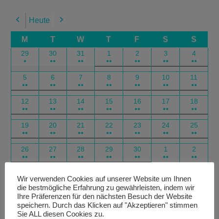
Heute
Previous
Next
M
T
W
T
F
S
S
29
30
31
1
2
3
4
●
●●
●●
●●
●●
●●
●●
5
6
7
8
9
10
11
●●
●●
●●
●●
●●
●●
●●
12
13
14
15
16
17
18
●●
●●
●●
●●
●●
●●
●●
19
20
21
22
23
24
25
●●
●●
●●
●●
●●
●●
●●
26
27
28
29
30
1
2
●●
●●
●●
●●
●●
●●
●●
Google
Outlook
Google
Outlook
Subscribe
Subscribe
Export
Export
Wir verwenden Cookies auf unserer Website um Ihnen
die bestmögliche Erfahrung zu gewährleisten, indem wir
in
in
for
for
Ihre Präferenzen für den nächsten Besuch der Website
speichern. Durch das Klicken auf "Akzeptieren" stimmen
Sie ALL diesen Cookies zu.