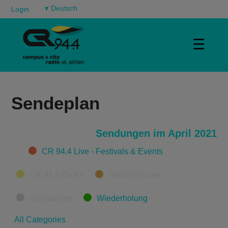
▾
Login
☰
Sendeplan
Sendungen im April 2021
Categories
CR 94.4 Live - Festivals & Events
CR 94.4 On Air
Derzeit Pause
Übernahme
Wiederholung
All Categories