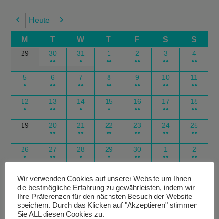
Heute
Previous
Next
M
T
W
T
F
S
S
29
30
31
1
2
3
4
●●
●
●●
●●
●●
●●
5
6
7
8
9
10
11
●
●●
●●
●●
●●
●●
●●
12
13
14
15
16
17
18
●
●●
●
●
●●
●●
●●
19
20
21
22
23
24
25
●●
●●
●●
●●
●●
●●
26
27
28
29
30
1
2
●
●●
●
●
●●
●●
●●
Google
Outlook
Google
Outlook
Subscribe
Subscribe
Export
Export
Wir verwenden Cookies auf unserer Website um Ihnen
die bestmögliche Erfahrung zu gewährleisten, indem wir
in
in
for
for
Ihre Präferenzen für den nächsten Besuch der Website
speichern. Durch das Klicken auf "Akzeptieren" stimmen
Sie ALL diesen Cookies zu.