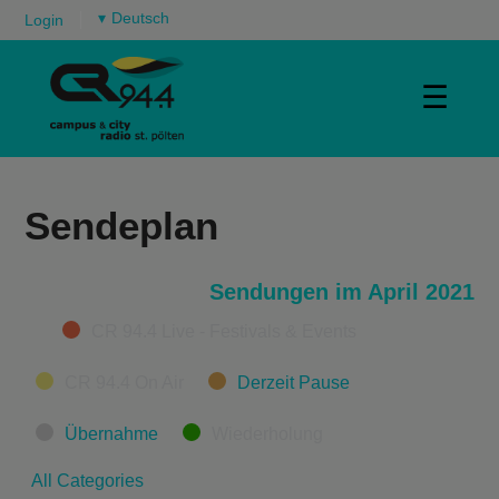
▾
Login
☰
Sendeplan
Sendungen im April 2021
Categories
CR 94.4 Live - Festivals & Events
CR 94.4 On Air
Derzeit Pause
Übernahme
Wiederholung
All Categories