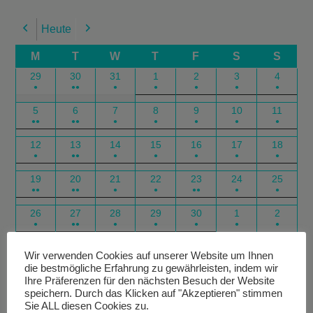
Heute
Previous
Next
M
T
W
T
F
S
S
29
30
31
1
2
3
4
●
●●
●
●
●
●
●
5
6
7
8
9
10
11
●●
●●
●
●
●
●
●
12
13
14
15
16
17
18
●
●●
●
●
●
●
●
19
20
21
22
23
24
25
●●
●●
●
●
●●
●
●
26
27
28
29
30
1
2
●
●●
●
●
●
●
●
Google
Outlook
Google
Outlook
Subscribe
Subscribe
Export
Export
Wir verwenden Cookies auf unserer Website um Ihnen
die bestmögliche Erfahrung zu gewährleisten, indem wir
in
in
for
for
Ihre Präferenzen für den nächsten Besuch der Website
speichern. Durch das Klicken auf "Akzeptieren" stimmen
Sie ALL diesen Cookies zu.