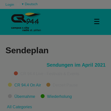
▾
Login
☰
Sendeplan
Sendungen im April 2021
Categories
CR 94.4 Live - Festivals & Events
CR 94.4 On Air
Derzeit Pause
Übernahme
Wiederholung
All Categories