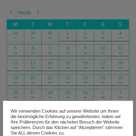
Heute
Previous
Next
M
T
W
T
F
S
S
29
30
31
1
2
3
4
●
●●
●●
●●
●●
●●
●●
5
6
7
8
9
10
11
●●
●●
●●
●●
●●
●●
●●
12
13
14
15
16
17
18
●●
●●
●●
●●
●●
●●
●●
19
20
21
22
23
24
25
●●
●●
●●
●●
●●
●●
●●
26
27
28
29
30
1
2
●●
●●
●●
●●
●●
●●
●●
Google
Outlook
Google
Outlook
Subscribe
Subscribe
Export
Export
Wir verwenden Cookies auf unserer Website um Ihnen
die bestmögliche Erfahrung zu gewährleisten, indem wir
in
in
for
for
Ihre Präferenzen für den nächsten Besuch der Website
speichern. Durch das Klicken auf "Akzeptieren" stimmen
Sie ALL diesen Cookies zu.