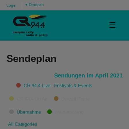
▾
Login
☰
Sendeplan
Sendungen im April 2021
Categories
CR 94.4 Live - Festivals & Events
CR 94.4 On Air
Derzeit Pause
Übernahme
Wiederholung
All Categories