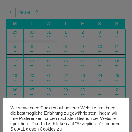
Heute
Previous
Next
M
T
W
T
F
S
S
29
30
31
1
2
3
4
●
●●
●●
●●
●●
●●
●●
5
6
7
8
9
10
11
●●
●●
●●
●●
●●
●●
●●
12
13
14
15
16
17
18
●●
●●
●●
●●
●●
●●
●●
19
20
21
22
23
24
25
●●
●●
●●
●●
●●
●●
●●
26
27
28
29
30
1
2
●●
●●
●●
●●
●●
●●
●●
Google
Outlook
Google
Outlook
Subscribe
Subscribe
Export
Export
Wir verwenden Cookies auf unserer Website um Ihnen
die bestmögliche Erfahrung zu gewährleisten, indem wir
in
in
for
for
Ihre Präferenzen für den nächsten Besuch der Website
speichern. Durch das Klicken auf "Akzeptieren" stimmen
Sie ALL diesen Cookies zu.