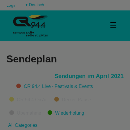
▾
Login
☰
Sendeplan
Sendungen im April 2021
Categories
CR 94.4 Live - Festivals & Events
CR 94.4 On Air
Derzeit Pause
Übernahme
Wiederholung
All Categories