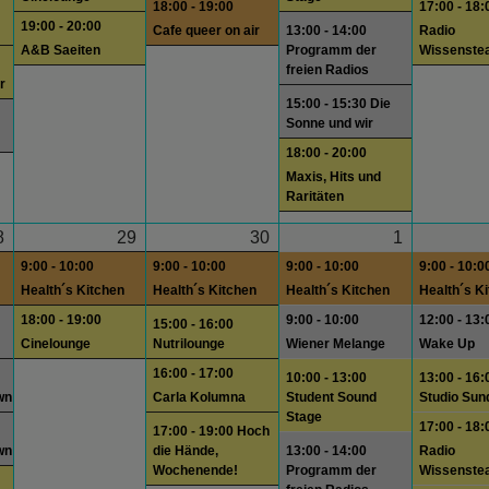
18:00 - 19:00
17:00 - 18:
19:00 - 20:00
Cafe queer on air
13:00 - 14:00
Radio
A&B Saeiten
Programm der
Wissenste
freien Radios
r
15:00 - 15:30 Die
Sonne und wir
18:00 - 20:00
Maxis, Hits und
Raritäten
8
29
30
1
9:00 - 10:00
9:00 - 10:00
9:00 - 10:00
9:00 - 10:0
Health´s Kitchen
Health´s Kitchen
Health´s Kitchen
Health´s K
18:00 - 19:00
9:00 - 10:00
12:00 - 13:
15:00 - 16:00
Cinelounge
Nutrilounge
Wiener Melange
Wake Up
16:00 - 17:00
10:00 - 13:00
13:00 - 16:
wn
Carla Kolumna
Student Sound
Studio Sun
Stage
17:00 - 18:
17:00 - 19:00 Hoch
wn
die Hände,
13:00 - 14:00
Radio
Wochenende!
Programm der
Wissenste