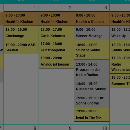
1
1
2
3
9:00 - 10:00
9:00 - 10:00
9:00 - 10:00
9:00 - 10:0
Health´s Kitchen
Health´s Kitchen
Health´s Kitchen
Health´s K
18:00 - 19:00
16:00 - 17:00
9:00 - 10:00
12:00 - 13:
Cinelounge
Carla Kolumna
Wiener Melange
Wake Up
17:00 - 18:00
19:00 - 20:00 A&B
10:00 - 13:00
13:00 - 16:
wn
Saeiten
KunstRegional
Student Sound
Studio Sun
Stage
19:00 - 20:00
17:00 - 18:
Analog ist besser
13:00 - 14:00
Radio
Programm der
Wissenste
freien Radios
19:00 - 20:
14:00 - 15:00
Summer T
Russische Stunde
15:00 - 15:30 Die
Sonne und wir
19:00 - 20:00
hein! In The Mix
7
8
9
10