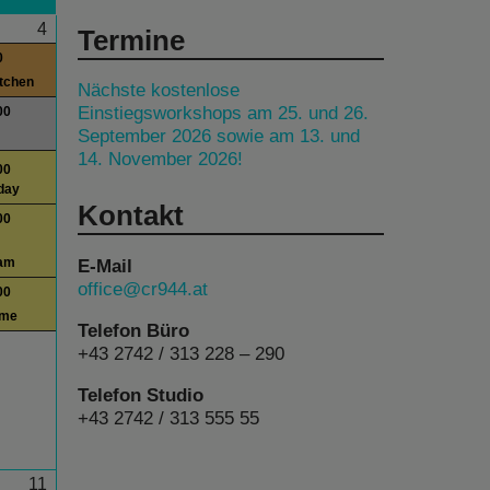
4
Termine
0
itchen
Nächste kostenlose
Einstiegsworkshops am 25. und 26.
00
September 2026 sowie am 13. und
14. November 2026!
00
day
Kontakt
00
E-Mail
am
office@cr944.at
00
ime
Telefon Büro
+43 2742 / 313 228 – 290
Telefon Studio
+43 2742 / 313 555 55
11