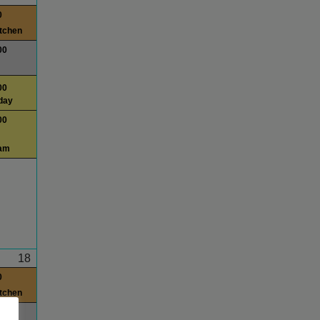
0
itchen
00
00
day
00
am
18
0
itchen
00