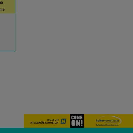
00
ime