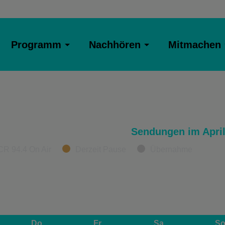
Programm
Nachhören
Mitmachen
Sendungen im April
CR 94.4 On Air
Derzeit Pause
Übernahme
Do
Fr
Sa
S