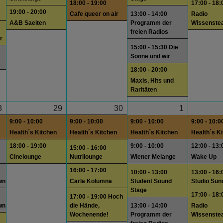
18:00 - 19:00
17:00 - 18:
19:00 - 20:00
Cafe queer on air
13:00 - 14:00
Radio
A&B Saeiten
Programm der
Wissenste
freien Radios
r
15:00 - 15:30 Die
Sonne und wir
18:00 - 20:00
Maxis, Hits und
Raritäten
8
29
30
1
9:00 - 10:00
9:00 - 10:00
9:00 - 10:00
9:00 - 10:0
Health´s Kitchen
Health´s Kitchen
Health´s Kitchen
Health´s K
18:00 - 19:00
9:00 - 10:00
12:00 - 13:
15:00 - 16:00
Cinelounge
Nutrilounge
Wiener Melange
Wake Up
16:00 - 17:00
10:00 - 13:00
13:00 - 16:
wn
Carla Kolumna
Student Sound
Studio Sun
Stage
17:00 - 18:
17:00 - 19:00 Hoch
wn
die Hände,
13:00 - 14:00
Radio
Wochenende!
Programm der
Wissenste