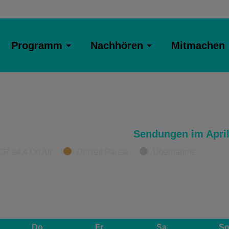
Programm
Nachhören
Mitmachen
Sendungen im April
CR 94.4 On Air
Derzeit Pause
Übernahme
Do
Fr
Sa
S