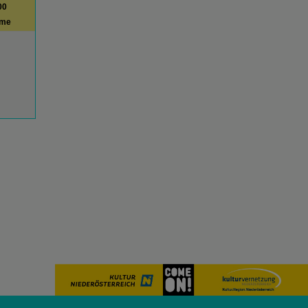
00
ime