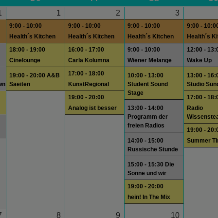
1
1
2
3
9:00 - 10:00
9:00 - 10:00
9:00 - 10:00
9:00 - 10:0
Health´s Kitchen
Health´s Kitchen
Health´s Kitchen
Health´s K
18:00 - 19:00
16:00 - 17:00
9:00 - 10:00
12:00 - 13:
Cinelounge
Carla Kolumna
Wiener Melange
Wake Up
17:00 - 18:00
19:00 - 20:00 A&B
10:00 - 13:00
13:00 - 16:
wn
Saeiten
KunstRegional
Student Sound
Studio Sun
Stage
19:00 - 20:00
17:00 - 18:
Analog ist besser
13:00 - 14:00
Radio
Programm der
Wissenste
freien Radios
19:00 - 20:
14:00 - 15:00
Summer T
Russische Stunde
15:00 - 15:30 Die
Sonne und wir
19:00 - 20:00
hein! In The Mix
7
8
9
10