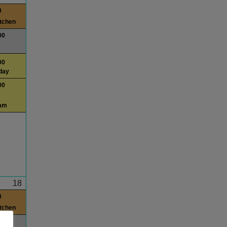
0
itchen
00
00
day
00
am
18
0
itchen
00