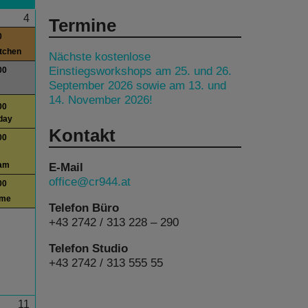
4
Termine
0
itchen
Nächste kostenlose
Einstiegsworkshops am 25. und 26.
00
September 2026 sowie am 13. und
14. November 2026!
00
day
Kontakt
00
E-Mail
am
office@cr944.at
00
ime
Telefon Büro
+43 2742 / 313 228 – 290
Telefon Studio
+43 2742 / 313 555 55
11