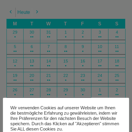
Heute
Previous
Next
M
T
W
T
F
S
S
29
30
31
1
2
3
4
●
●●
●●
●
●
●●
●●
5
6
7
8
9
10
11
●●
●●
●●
●●
●
●●
●●
12
13
14
15
16
17
18
●
●●
●●
●
●
●●
●●
19
20
21
22
23
24
25
●●
●●
●●
●
●●
●●
●●
26
27
28
29
30
1
2
●
●●
●●
●
●
●●
●●
Google
Outlook
Google
Outlook
Subscribe
Subscribe
Export
Export
Wir verwenden Cookies auf unserer Website um Ihnen
die bestmögliche Erfahrung zu gewährleisten, indem wir
in
in
for
for
Ihre Präferenzen für den nächsten Besuch der Website
speichern. Durch das Klicken auf "Akzeptieren" stimmen
Sie ALL diesen Cookies zu.