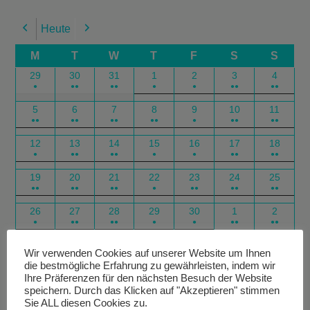
Heute
Previous
Next
M
T
W
T
F
S
S
29
30
31
1
2
3
4
●
●●
●●
●
●
●●
●●
5
6
7
8
9
10
11
●●
●●
●●
●●
●
●●
●●
12
13
14
15
16
17
18
●
●●
●●
●
●
●●
●●
19
20
21
22
23
24
25
●●
●●
●●
●
●●
●●
●●
26
27
28
29
30
1
2
●
●●
●●
●
●
●●
●●
Google
Outlook
Google
Outlook
Subscribe
Subscribe
Export
Export
Wir verwenden Cookies auf unserer Website um Ihnen
die bestmögliche Erfahrung zu gewährleisten, indem wir
in
in
for
for
Ihre Präferenzen für den nächsten Besuch der Website
speichern. Durch das Klicken auf "Akzeptieren" stimmen
Sie ALL diesen Cookies zu.