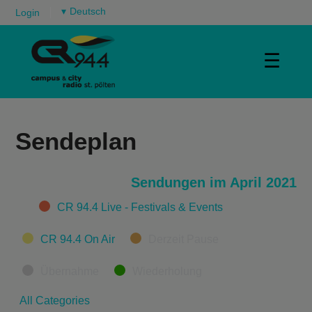
▾
Login
☰
Sendeplan
Sendungen im April 2021
Categories
CR 94.4 Live - Festivals & Events
CR 94.4 On Air
Derzeit Pause
Übernahme
Wiederholung
All Categories