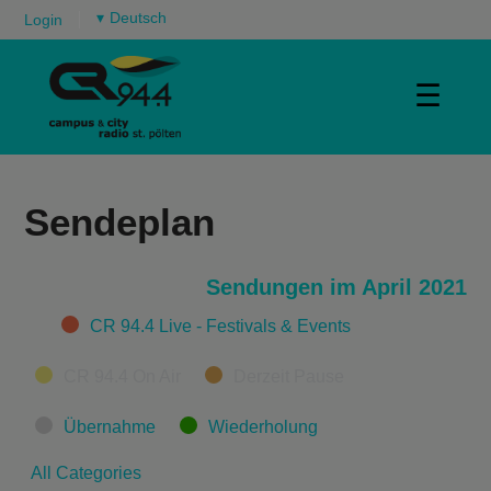
▾
Login
☰
Sendeplan
Sendungen im April 2021
Categories
CR 94.4 Live - Festivals & Events
CR 94.4 On Air
Derzeit Pause
Übernahme
Wiederholung
All Categories