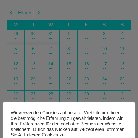
Heute
Previous
Next
M
T
W
T
F
S
S
29
30
31
1
2
3
4
●
●●
●●
●●
●●
●●
●●
5
6
7
8
9
10
11
●●
●●
●●
●●
●●
●●
●●
12
13
14
15
16
17
18
●●
●●
●●
●●
●●
●●
●●
19
20
21
22
23
24
25
●●
●●
●●
●●
●●
●●
●●
26
27
28
29
30
1
2
●●
●●
●●
●●
●●
●●
●●
Google
Outlook
Google
Outlook
Subscribe
Subscribe
Export
Export
Wir verwenden Cookies auf unserer Website um Ihnen
die bestmögliche Erfahrung zu gewährleisten, indem wir
in
in
for
for
Ihre Präferenzen für den nächsten Besuch der Website
speichern. Durch das Klicken auf "Akzeptieren" stimmen
Sie ALL diesen Cookies zu.