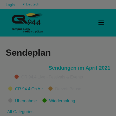
▾
Login
☰
Sendeplan
Sendungen im April 2021
Categories
CR 94.4 Live - Festivals & Events
CR 94.4 On Air
Derzeit Pause
Übernahme
Wiederholung
All Categories