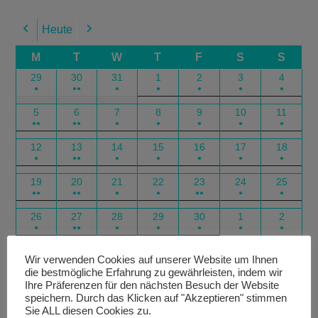
Heute
Previous
Next
M
T
W
T
F
S
S
29
30
31
1
2
3
4
●
●●
●
●
●
●
●
5
6
7
8
9
10
11
●●
●●
●
●
●
●
●
12
13
14
15
16
17
18
●
●●
●
●
●
●
●
19
20
21
22
23
24
25
●●
●●
●
●
●●
●
●
26
27
28
29
30
1
2
●
●●
●
●
●
●
●
Google
Outlook
Google
Outlook
Subscribe
Subscribe
Export
Export
Wir verwenden Cookies auf unserer Website um Ihnen
die bestmögliche Erfahrung zu gewährleisten, indem wir
in
in
for
for
Ihre Präferenzen für den nächsten Besuch der Website
speichern. Durch das Klicken auf "Akzeptieren" stimmen
Sie ALL diesen Cookies zu.