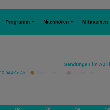
Programm
Nachhören
Mitmachen
Sendungen im April
CR 94.4 On Air
Derzeit Pause
Übernahme
Do
Fr
Sa
S