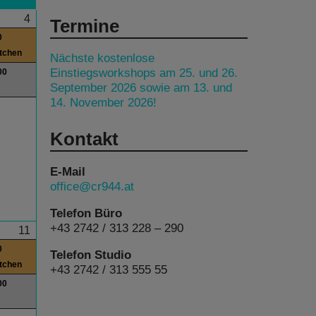
4
Termine
0
itchen
Nächste kostenlose
Einstiegsworkshops am 25. und 26.
00
September 2026 sowie am 13. und
14. November 2026!
Kontakt
E-Mail
office@cr944.at
Telefon Büro
+43 2742 / 313 228 – 290
11
0
Telefon Studio
itchen
+43 2742 / 313 555 55
00