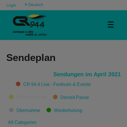
▾
Login
☰
Sendeplan
Sendungen im April 2021
Categories
CR 94.4 Live - Festivals & Events
CR 94.4 On Air
Derzeit Pause
Übernahme
Wiederholung
All Categories