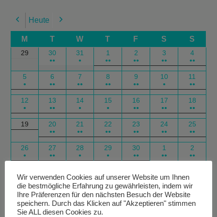
Heute
Previous
Next
M
T
W
T
F
S
S
29
30
31
1
2
3
4
●●
●
●●
●●
●●
●●
5
6
7
8
9
10
11
●
●●
●●
●●
●●
●
●●
12
13
14
15
16
17
18
●
●●
●
●
●●
●●
●●
19
20
21
22
23
24
25
●●
●●
●●
●●
●●
●●
26
27
28
29
30
1
2
●
●●
●
●
●●
●●
●●
Google
Outlook
Google
Outlook
Subscribe
Subscribe
Export
Export
Wir verwenden Cookies auf unserer Website um Ihnen
die bestmögliche Erfahrung zu gewährleisten, indem wir
in
in
for
for
Ihre Präferenzen für den nächsten Besuch der Website
speichern. Durch das Klicken auf "Akzeptieren" stimmen
Sie ALL diesen Cookies zu.