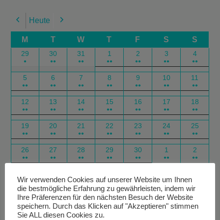
Heute
Previous
Next
M
T
W
T
F
S
S
29
30
31
1
2
3
4
●
●●
●●
●●
●●
●●
●●
5
6
7
8
9
10
11
●●
●●
●●
●●
●●
●●
●●
12
13
14
15
16
17
18
●●
●●
●●
●●
●●
●●
●●
19
20
21
22
23
24
25
●●
●●
●●
●●
●●
●●
●●
26
27
28
29
30
1
2
●●
●●
●●
●●
●●
●●
●●
Google
Outlook
Google
Outlook
Subscribe
Subscribe
Export
Export
Wir verwenden Cookies auf unserer Website um Ihnen
die bestmögliche Erfahrung zu gewährleisten, indem wir
in
in
for
for
Ihre Präferenzen für den nächsten Besuch der Website
speichern. Durch das Klicken auf "Akzeptieren" stimmen
Sie ALL diesen Cookies zu.