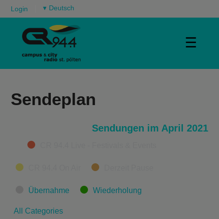
▾
Login
☰
Sendeplan
Sendungen im April 2021
Categories
CR 94.4 Live - Festivals & Events
CR 94.4 On Air
Derzeit Pause
Übernahme
Wiederholung
All Categories