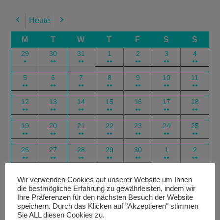
Heute
Previous
Next
M
T
W
T
F
S
S
29
30
31
1
2
3
4
●
●●
●●
●●
●●
●●
●●
5
6
7
8
9
10
11
●●
●●
●●
●●
●●
●●
●●
12
13
14
15
16
17
18
●●
●●
●●
●●
●●
●●
●●
19
20
21
22
23
24
25
●●
●●
●●
●●
●●
●●
●●
26
27
28
29
30
1
2
●●
●●
●●
●●
●●
●●
●●
Google
Outlook
Google
Outlook
Subscribe
Subscribe
Export
Export
Wir verwenden Cookies auf unserer Website um Ihnen
die bestmögliche Erfahrung zu gewährleisten, indem wir
in
in
for
for
Ihre Präferenzen für den nächsten Besuch der Website
speichern. Durch das Klicken auf "Akzeptieren" stimmen
Sie ALL diesen Cookies zu.