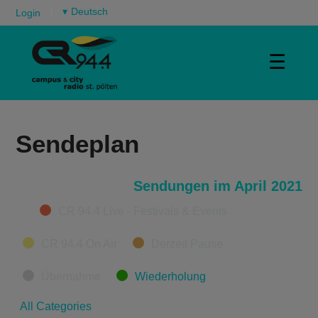
▾
Login
☰
Sendeplan
Sendungen im April 2021
Categories
CR 94.4 Live - Festivals & Events
CR 94.4 On Air
Derzeit Pause
Übernahme
Wiederholung
All Categories