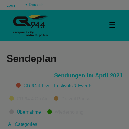
▾
Login
☰
Sendeplan
Sendungen im April 2021
Categories
CR 94.4 Live - Festivals & Events
CR 94.4 On Air
Derzeit Pause
Übernahme
Wiederholung
All Categories