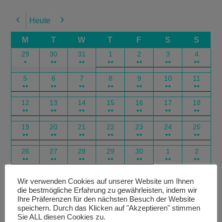
Heute
Previous
Next
M
T
W
T
F
S
S
29
30
31
1
2
3
4
●
●●
●●
●●
●●
●●
●●
5
6
7
8
9
10
11
●●
●●
●●
●●
●●
●●
●●
12
13
14
15
16
17
18
●●
●●
●●
●●
●●
●●
●●
19
20
21
22
23
24
25
●●
●●
●●
●●
●●
●●
●●
26
27
28
29
30
1
2
●●
●●
●●
●●
●●
●●
●●
Google
Outlook
Google
Outlook
Subscribe
Subscribe
Export
Export
Wir verwenden Cookies auf unserer Website um Ihnen
die bestmögliche Erfahrung zu gewährleisten, indem wir
in
in
for
for
Ihre Präferenzen für den nächsten Besuch der Website
speichern. Durch das Klicken auf "Akzeptieren" stimmen
Sie ALL diesen Cookies zu.