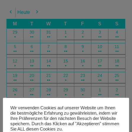
Heute
Previous
Next
M
T
W
T
F
S
S
29
30
31
1
2
3
4
●
●●
●●
●
●
●●
●●
5
6
7
8
9
10
11
●●
●●
●●
●●
●
●●
●●
12
13
14
15
16
17
18
●
●●
●●
●
●
●●
●●
19
20
21
22
23
24
25
●●
●●
●●
●
●●
●●
●●
26
27
28
29
30
1
2
●
●●
●●
●
●
●●
●●
Google
Outlook
Google
Outlook
Subscribe
Subscribe
Export
Export
Wir verwenden Cookies auf unserer Website um Ihnen
die bestmögliche Erfahrung zu gewährleisten, indem wir
in
in
for
for
Ihre Präferenzen für den nächsten Besuch der Website
speichern. Durch das Klicken auf "Akzeptieren" stimmen
Sie ALL diesen Cookies zu.