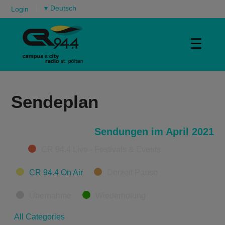
▾
Login
☰
Sendeplan
Sendungen im April 2021
Categories
CR 94.4 Live - Festivals & Events
CR 94.4 On Air
Derzeit Pause
Übernahme
Wiederholung
All Categories