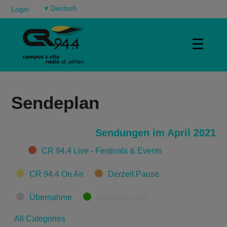
▾
Login
☰
Sendeplan
Sendungen im April 2021
Categories
CR 94.4 Live - Festivals & Events
CR 94.4 On Air
Derzeit Pause
Übernahme
Wiederholung
All Categories