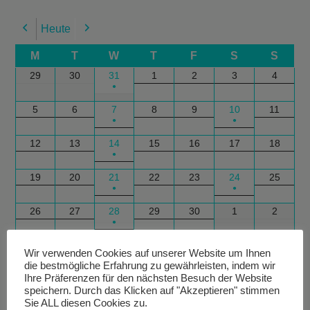
Heute
Previous
Next
M
T
W
T
F
S
S
29
30
31
1
2
3
4
●
5
6
7
8
9
10
11
●
●
12
13
14
15
16
17
18
●
19
20
21
22
23
24
25
●
●
26
27
28
29
30
1
2
●
Google
Outlook
Google
Outlook
Subscribe
Subscribe
Export
Export
Wir verwenden Cookies auf unserer Website um Ihnen
die bestmögliche Erfahrung zu gewährleisten, indem wir
in
in
for
for
Ihre Präferenzen für den nächsten Besuch der Website
speichern. Durch das Klicken auf "Akzeptieren" stimmen
Sie ALL diesen Cookies zu.