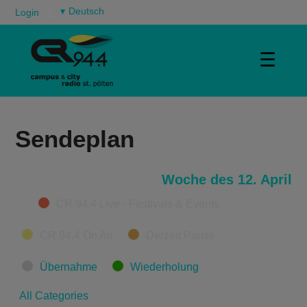
▾
Login
☰
Sendeplan
Woche des 12. April
Categories
CR 94.4 Live - Festivals & Events
CR 94.4 On Air
Derzeit Pause
Übernahme
Wiederholung
All Categories