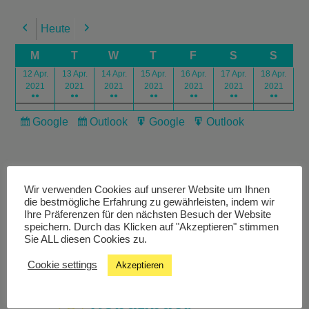
Heute
Previous
Next
M
T
W
T
F
S
S
12 Apr.
13 Apr.
14 Apr.
15 Apr.
16 Apr.
17 Apr.
18 Apr.
2021
2021
2021
2021
2021
2021
2021
●●
●●
●●
●●
●●
●●
●●
Google
Outlook
Google
Outlook
Subscribe
Subscribe
Export
Export
in
in
for
for
Wir verwenden Cookies auf unserer Website um Ihnen
die bestmögliche Erfahrung zu gewährleisten, indem wir
Ihre Präferenzen für den nächsten Besuch der Website
speichern. Durch das Klicken auf "Akzeptieren" stimmen
Livestream
Sie ALL diesen Cookies zu.
Cookie settings
Akzeptieren
Studiochat