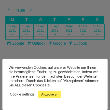
Heute
Previous
Next
M
T
W
T
F
S
S
12 Apr.
13 Apr.
14 Apr.
15 Apr.
16 Apr.
17 Apr.
18 Apr.
2021
2021
2021
2021
2021
2021
2021
●●
●●
●●
●●
●●
●●
●●
Google
Outlook
Google
Outlook
Subscribe
Subscribe
Export
Export
in
in
for
for
Wir verwenden Cookies auf unserer Website um Ihnen
die bestmögliche Erfahrung zu gewährleisten, indem wir
Ihre Präferenzen für den nächsten Besuch der Website
speichern. Durch das Klicken auf "Akzeptieren" stimmen
Livestream
Sie ALL diesen Cookies zu.
Cookie settings
Akzeptieren
Studiochat