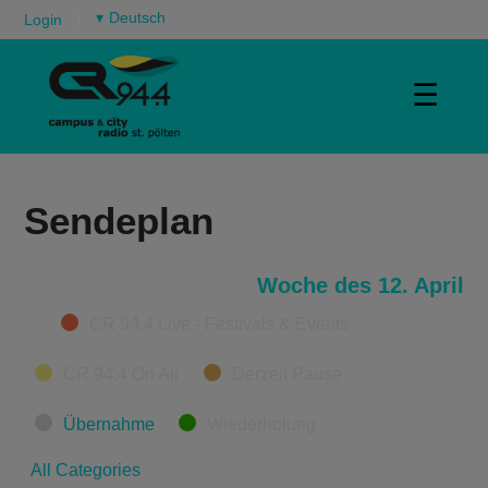
▾
Login
☰
Sendeplan
Woche des 12. April
Categories
CR 94.4 Live - Festivals & Events
CR 94.4 On Air
Derzeit Pause
Übernahme
Wiederholung
All Categories