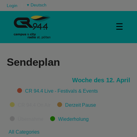
▾
Login
☰
Sendeplan
Woche des 12. April
Categories
CR 94.4 Live - Festivals & Events
CR 94.4 On Air
Derzeit Pause
Übernahme
Wiederholung
All Categories