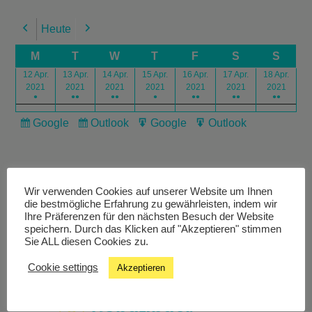
Heute
Previous
Next
M
T
W
T
F
S
S
12 Apr.
13 Apr.
14 Apr.
15 Apr.
16 Apr.
17 Apr.
18 Apr.
2021
2021
2021
2021
2021
2021
2021
●
●●
●●
●
●●
●●
●●
Google
Outlook
Google
Outlook
Subscribe
Subscribe
Export
Export
in
in
for
for
Wir verwenden Cookies auf unserer Website um Ihnen
die bestmögliche Erfahrung zu gewährleisten, indem wir
Ihre Präferenzen für den nächsten Besuch der Website
speichern. Durch das Klicken auf "Akzeptieren" stimmen
Livestream
Sie ALL diesen Cookies zu.
Cookie settings
Akzeptieren
Studiochat