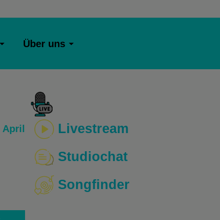
Über uns
Livestream
 April
Studiochat
Songfinder
o