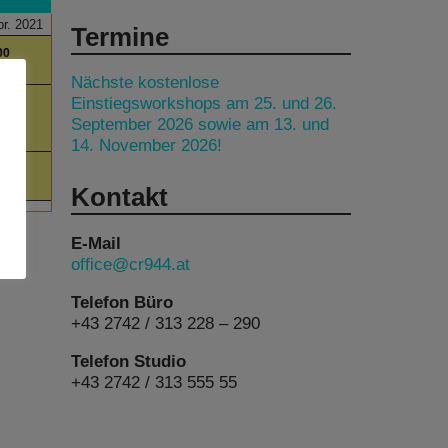
pr. 2021
Termine
00
day
Nächste kostenlose
00
Einstiegsworkshops am 25. und 26.
September 2026 sowie am 13. und
am
14. November 2026!
00
ime
Kontakt
E-Mail
office@cr944.at
Telefon Büro
+43 2742 / 313 228 – 290
Telefon Studio
+43 2742 / 313 555 55