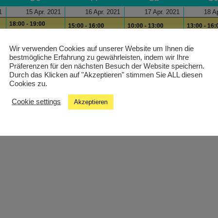
1
15 Apr. 2021
16 Apr. 2021
17 Apr. 2021
18 A
18:00 - 19:00
15:00 - 16:00
10:00 - 13:00
13:00 - 16:
Cinelounge
Nutrilounge
Student Sound
Studio Sun
Stage
16:00 - 17:00
17:00 - 18:
Wir verwenden Cookies auf unserer Website um Ihnen die
19:00 - 20:00
bestmögliche Erfahrung zu gewährleisten, indem wir Ihre
Carla Kolumna
Radio
Präferenzen für den nächsten Besuch der Website speichern.
hein! In The Mix
Wissenste
Durch das Klicken auf "Akzeptieren" stimmen Sie ALL diesen
19:00 - 20:
Cookies zu.
Summer T
Cookie settings
Akzeptieren