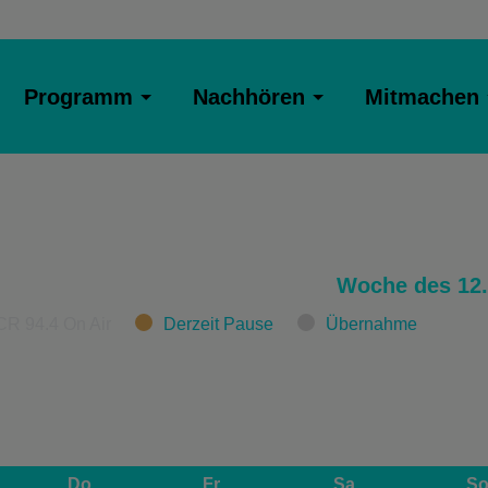
Programm
Nachhören
Mitmachen
Woche des 12.
CR 94.4 On Air
Derzeit Pause
Übernahme
Do
Fr
Sa
S