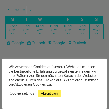
Heute
Previous
Next
M
T
W
T
F
S
S
12 Apr.
13 Apr.
14 Apr.
15 Apr.
16 Apr.
17 Apr.
18 Apr.
2021
2021
2021
2021
2021
2021
2021
●●
●●
●●
●●
●●
●●
●●
Google
Outlook
Google
Outlook
Subscribe
Subscribe
Export
Export
in
in
for
for
Wir verwenden Cookies auf unserer Website um Ihnen
die bestmögliche Erfahrung zu gewährleisten, indem wir
Ihre Präferenzen für den nächsten Besuch der Website
speichern. Durch das Klicken auf "Akzeptieren" stimmen
Livestream
Sie ALL diesen Cookies zu.
Cookie settings
Akzeptieren
Studiochat