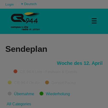
▾
Login
☰
Sendeplan
Woche des 12. April
Categories
CR 94.4 Live - Festivals & Events
CR 94.4 On Air
Derzeit Pause
Übernahme
Wiederholung
All Categories