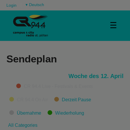
▾
Login
☰
Sendeplan
Woche des 12. April
Categories
CR 94.4 Live - Festivals & Events
CR 94.4 On Air
Derzeit Pause
Übernahme
Wiederholung
All Categories