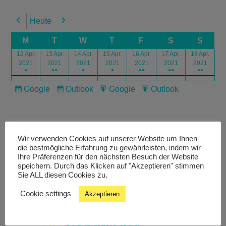
Heute
Previous
Next
M
T
W
T
F
S
S
12 Apr.
13 Apr.
14 Apr.
15 Apr.
16 Apr.
17 Apr.
18 Apr.
2021
2021
2021
2021
2021
2021
2021
●
●●
●
●
●●
●●
●●
Google
Outlook
Google
Outlook
Subscribe
Subscribe
Export
Export
in
in
for
for
Wir verwenden Cookies auf unserer Website um Ihnen
die bestmögliche Erfahrung zu gewährleisten, indem wir
Ihre Präferenzen für den nächsten Besuch der Website
speichern. Durch das Klicken auf "Akzeptieren" stimmen
Livestream
Sie ALL diesen Cookies zu.
Cookie settings
Akzeptieren
Studiochat