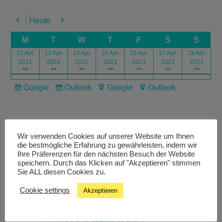
Heute
Previous
Next
M
T
W
T
F
S
S
12 Apr.
13 Apr.
14 Apr.
15 Apr.
16 Apr.
17 Apr.
18 Apr.
2021
2021
2021
2021
2021
2021
2021
●●
●●
●●
●●
●●
●●
●●
Google
Outlook
Google
Outlook
Subscribe
Subscribe
Export
Export
in
in
for
for
Wir verwenden Cookies auf unserer Website um Ihnen
die bestmögliche Erfahrung zu gewährleisten, indem wir
Ihre Präferenzen für den nächsten Besuch der Website
speichern. Durch das Klicken auf "Akzeptieren" stimmen
Livestream
Sie ALL diesen Cookies zu.
Cookie settings
Akzeptieren
Studiochat