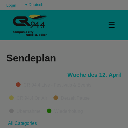
▾
Login
☰
Sendeplan
Woche des 12. April
Categories
CR 94.4 Live - Festivals & Events
CR 94.4 On Air
Derzeit Pause
Übernahme
Wiederholung
All Categories