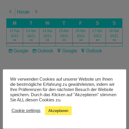
Heute
Previous
Next
M
T
W
T
F
S
S
12 Apr.
13 Apr.
14 Apr.
15 Apr.
16 Apr.
17 Apr.
18 Apr.
2021
2021
2021
2021
2021
2021
2021
●●
●●
●●
●●
●●
●●
●●
Google
Outlook
Google
Outlook
Subscribe
Subscribe
Export
Export
in
in
for
for
Wir verwenden Cookies auf unserer Website um Ihnen
die bestmögliche Erfahrung zu gewährleisten, indem wir
Ihre Präferenzen für den nächsten Besuch der Website
speichern. Durch das Klicken auf "Akzeptieren" stimmen
Livestream
Sie ALL diesen Cookies zu.
Cookie settings
Akzeptieren
Studiochat