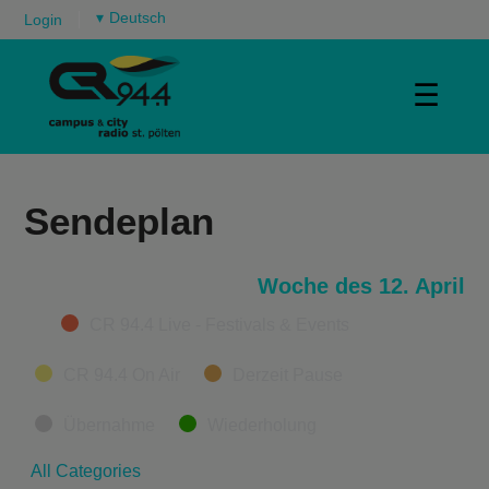
▾
Login
☰
Sendeplan
Woche des 12. April
Categories
CR 94.4 Live - Festivals & Events
CR 94.4 On Air
Derzeit Pause
Übernahme
Wiederholung
All Categories