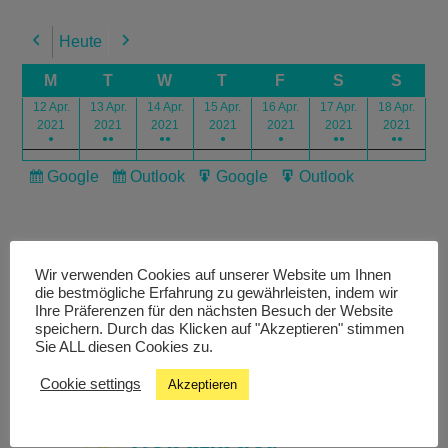
Heute
Previous
Next
M
T
W
T
F
S
S
12 Apr.
13 Apr.
14 Apr.
15 Apr.
16 Apr.
17 Apr.
18 Apr.
2021
2021
2021
2021
2021
2021
2021
●
●●
●●
●
●
●●
●●
Google
Outlook
Google
Outlook
Subscribe
Subscribe
Export
Export
in
in
for
for
Wir verwenden Cookies auf unserer Website um Ihnen
die bestmögliche Erfahrung zu gewährleisten, indem wir
Ihre Präferenzen für den nächsten Besuch der Website
speichern. Durch das Klicken auf "Akzeptieren" stimmen
Livestream
Sie ALL diesen Cookies zu.
Cookie settings
Akzeptieren
Studiochat