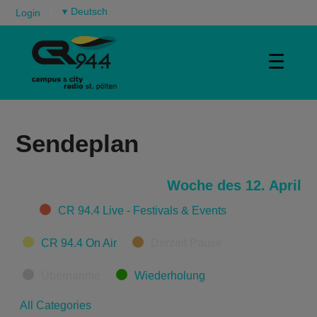
▾
Login
☰
Sendeplan
Woche des 12. April
Categories
CR 94.4 Live - Festivals & Events
CR 94.4 On Air
Derzeit Pause
Übernahme
Wiederholung
All Categories