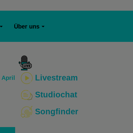
Über uns
Livestream
 April
Studiochat
Songfinder
o