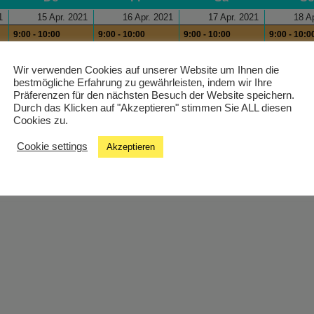
1
15 Apr. 2021
16 Apr. 2021
17 Apr. 2021
18 A
9:00 - 10:00
9:00 - 10:00
9:00 - 10:00
9:00 - 10:0
Health´s Kitchen
Health´s Kitchen
Health´s Kitchen
Health´s K
Wir verwenden Cookies auf unserer Website um Ihnen die
bestmögliche Erfahrung zu gewährleisten, indem wir Ihre
Präferenzen für den nächsten Besuch der Website speichern.
Durch das Klicken auf "Akzeptieren" stimmen Sie ALL diesen
Cookies zu.
Cookie settings
Akzeptieren