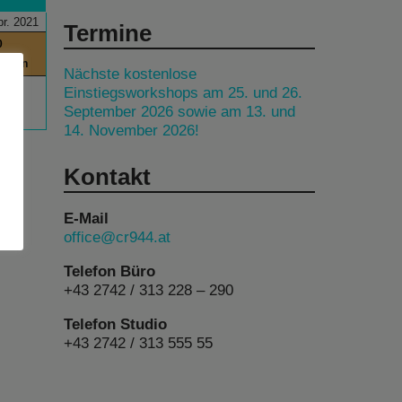
pr. 2021
Termine
0
itchen
Nächste kostenlose
Einstiegsworkshops am 25. und 26.
September 2026 sowie am 13. und
14. November 2026!
Kontakt
E-Mail
office@cr944.at
Telefon Büro
+43 2742 / 313 228 – 290
Telefon Studio
+43 2742 / 313 555 55