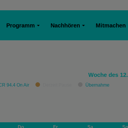
Programm
Nachhören
Mitmachen
Woche des 12.
CR 94.4 On Air
Derzeit Pause
Übernahme
Do
Fr
Sa
S