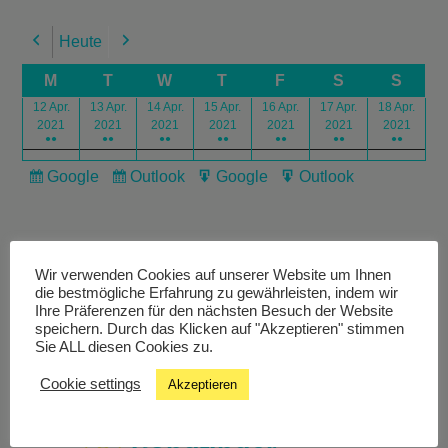
Heute
Previous
Next
M
T
W
T
F
S
S
12 Apr.
13 Apr.
14 Apr.
15 Apr.
16 Apr.
17 Apr.
18 Apr.
2021
2021
2021
2021
2021
2021
2021
●●
●●
●●
●●
●●
●●
●●
Google
Outlook
Google
Outlook
Subscribe
Subscribe
Export
Export
in
in
for
for
Wir verwenden Cookies auf unserer Website um Ihnen
die bestmögliche Erfahrung zu gewährleisten, indem wir
Ihre Präferenzen für den nächsten Besuch der Website
speichern. Durch das Klicken auf "Akzeptieren" stimmen
Livestream
Sie ALL diesen Cookies zu.
Cookie settings
Akzeptieren
Studiochat