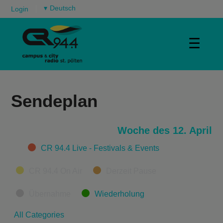
▾
Login
☰
Sendeplan
Woche des 12. April
Categories
CR 94.4 Live - Festivals & Events
CR 94.4 On Air
Derzeit Pause
Übernahme
Wiederholung
All Categories