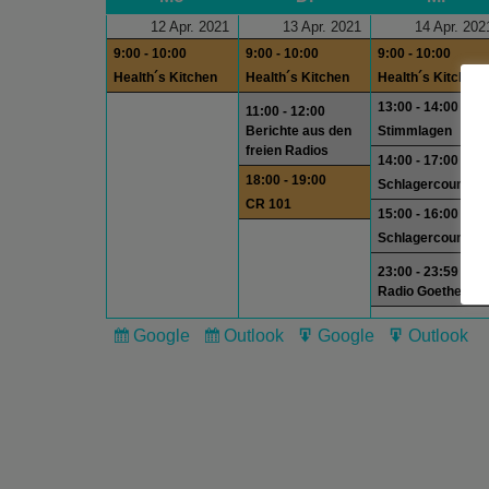
12 Apr. 2021
13 Apr. 2021
14 Apr. 202
9:00 - 10:00
9:00 - 10:00
9:00 - 10:00
Health´s Kitchen
Health´s Kitchen
Health´s Kitchen
13:00 - 14:00
11:00 - 12:00
Berichte aus den
Stimmlagen
freien Radios
14:00 - 17:00
18:00 - 19:00
Schlagercountdo
CR 101
15:00 - 16:00
Schlagercountdo
23:00 - 23:59
Radio Goethe
Google
Outlook
Google
Outlook
Subscribe
Subscribe
Export
Export
in
in
for
for