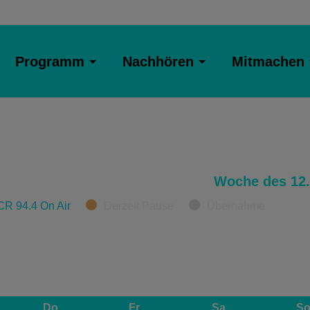
Programm
Nachhören
Mitmachen
Woche des 12.
CR 94.4 On Air
Derzeit Pause
Übernahme
Do
Fr
Sa
S