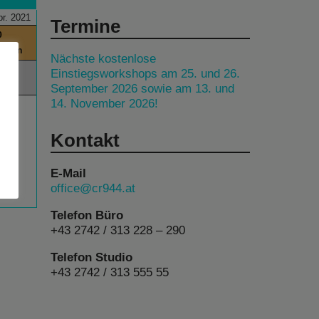
pr. 2021
Termine
0
itchen
Nächste kostenlose
00
Einstiegsworkshops am 25. und 26.
September 2026 sowie am 13. und
14. November 2026!
Kontakt
E-Mail
office@cr944.at
Telefon Büro
+43 2742 / 313 228 – 290
Telefon Studio
+43 2742 / 313 555 55