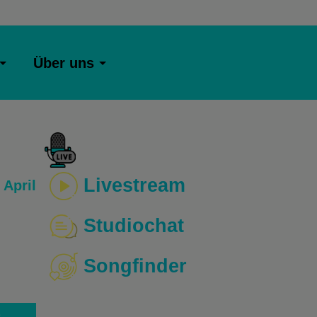
Über uns
Livestream
 April
Studiochat
Songfinder
o