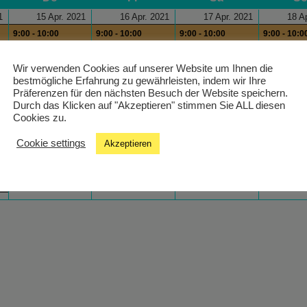
1
15 Apr. 2021
16 Apr. 2021
17 Apr. 2021
18 A
9:00 - 10:00
9:00 - 10:00
9:00 - 10:00
9:00 - 10:0
Health´s Kitchen
Health´s Kitchen
Health´s Kitchen
Health´s K
9:00 - 10:00
12:00 - 13:
Wir verwenden Cookies auf unserer Website um Ihnen die
bestmögliche Erfahrung zu gewährleisten, indem wir Ihre
Wiener Melange
Wake Up
Präferenzen für den nächsten Besuch der Website speichern.
13:00 - 14:00
Durch das Klicken auf "Akzeptieren" stimmen Sie ALL diesen
wn
Programm der
Cookies zu.
freien Radios
Cookie settings
Akzeptieren
wn
15:00 - 15:30 Die
Sonne und wir