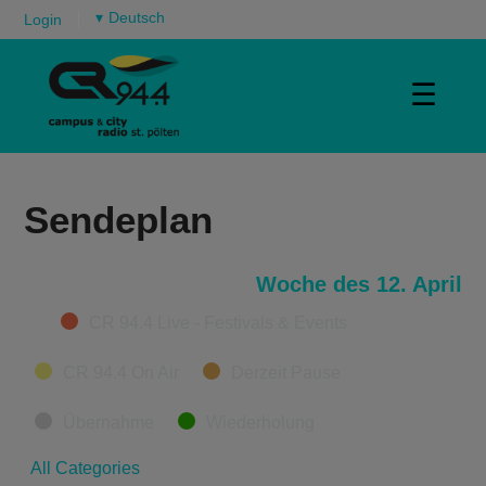
▾
Login
☰
Sendeplan
Woche des 12. April
Categories
CR 94.4 Live - Festivals & Events
CR 94.4 On Air
Derzeit Pause
Übernahme
Wiederholung
All Categories