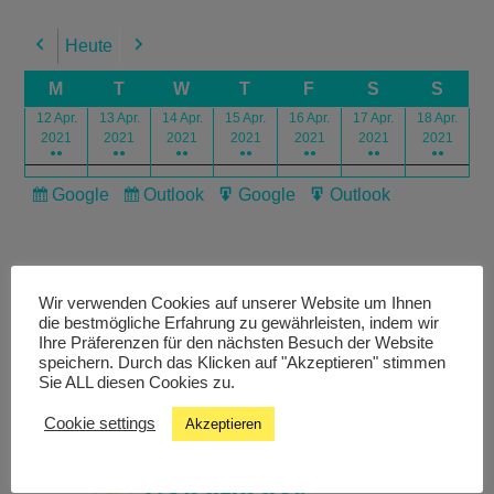
Heute
Previous
Next
M
T
W
T
F
S
S
12 Apr.
13 Apr.
14 Apr.
15 Apr.
16 Apr.
17 Apr.
18 Apr.
2021
2021
2021
2021
2021
2021
2021
●●
●●
●●
●●
●●
●●
●●
Google
Outlook
Google
Outlook
Subscribe
Subscribe
Export
Export
in
in
for
for
Wir verwenden Cookies auf unserer Website um Ihnen
die bestmögliche Erfahrung zu gewährleisten, indem wir
Ihre Präferenzen für den nächsten Besuch der Website
speichern. Durch das Klicken auf "Akzeptieren" stimmen
Livestream
Sie ALL diesen Cookies zu.
Cookie settings
Akzeptieren
Studiochat