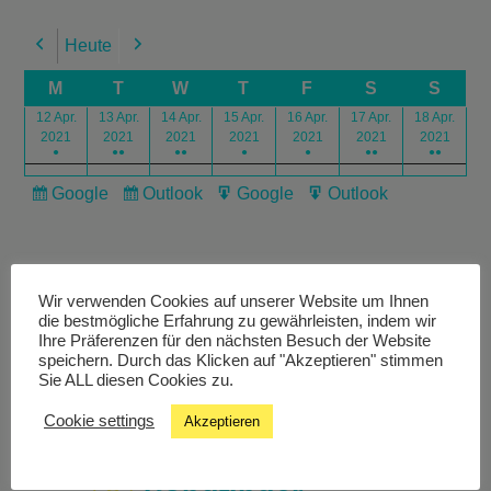
Heute
Previous
Next
M
T
W
T
F
S
S
12 Apr.
13 Apr.
14 Apr.
15 Apr.
16 Apr.
17 Apr.
18 Apr.
2021
2021
2021
2021
2021
2021
2021
●
●●
●●
●
●
●●
●●
Google
Outlook
Google
Outlook
Subscribe
Subscribe
Export
Export
in
in
for
for
Wir verwenden Cookies auf unserer Website um Ihnen
die bestmögliche Erfahrung zu gewährleisten, indem wir
Ihre Präferenzen für den nächsten Besuch der Website
speichern. Durch das Klicken auf "Akzeptieren" stimmen
Livestream
Sie ALL diesen Cookies zu.
Cookie settings
Akzeptieren
Studiochat