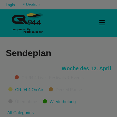
▾
Login
☰
Sendeplan
Woche des 12. April
Categories
CR 94.4 Live - Festivals & Events
CR 94.4 On Air
Derzeit Pause
Übernahme
Wiederholung
All Categories