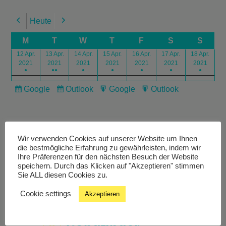
Heute
Previous
Next
M
T
W
T
F
S
S
12 Apr.
13 Apr.
14 Apr.
15 Apr.
16 Apr.
17 Apr.
18 Apr.
2021
2021
2021
2021
2021
2021
2021
●
●●
●
●
●
●
●
Google
Outlook
Google
Outlook
Subscribe
Subscribe
Export
Export
in
in
for
for
Wir verwenden Cookies auf unserer Website um Ihnen
die bestmögliche Erfahrung zu gewährleisten, indem wir
Ihre Präferenzen für den nächsten Besuch der Website
speichern. Durch das Klicken auf "Akzeptieren" stimmen
Livestream
Sie ALL diesen Cookies zu.
Cookie settings
Akzeptieren
Studiochat