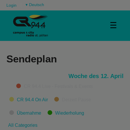
▾
Login
☰
Sendeplan
Woche des 12. April
Categories
CR 94.4 Live - Festivals & Events
CR 94.4 On Air
Derzeit Pause
Übernahme
Wiederholung
All Categories