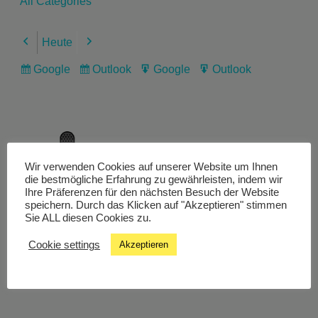
All Categories
Heute
Previous
Next
Google
Outlook
Google
Outlook
Subscribe
Subscribe
Export
Export
in
in
for
for
Wir verwenden Cookies auf unserer Website um Ihnen
Livestream
die bestmögliche Erfahrung zu gewährleisten, indem wir
Ihre Präferenzen für den nächsten Besuch der Website
speichern. Durch das Klicken auf "Akzeptieren" stimmen
Sie ALL diesen Cookies zu.
Studiochat
Cookie settings
Akzeptieren
Songfinder