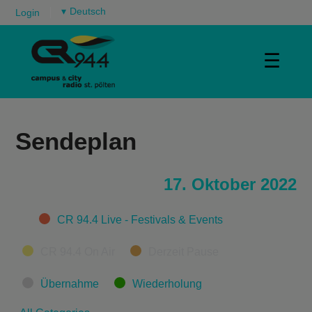
▾
Login
☰
Sendeplan
17. Oktober 2022
Categories
CR 94.4 Live - Festivals & Events
CR 94.4 On Air
Derzeit Pause
Übernahme
Wiederholung