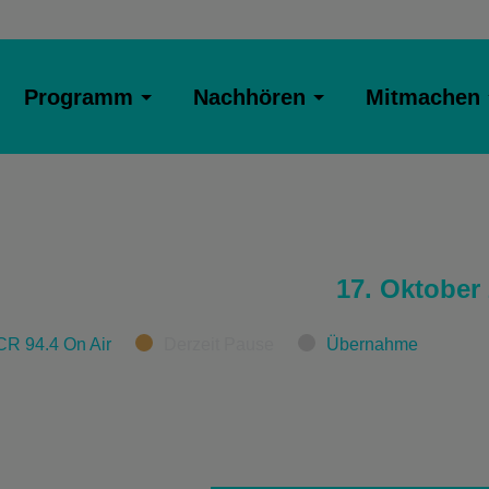
Programm
Nachhören
Mitmachen
17. Oktober
CR 94.4 On Air
Derzeit Pause
Übernahme