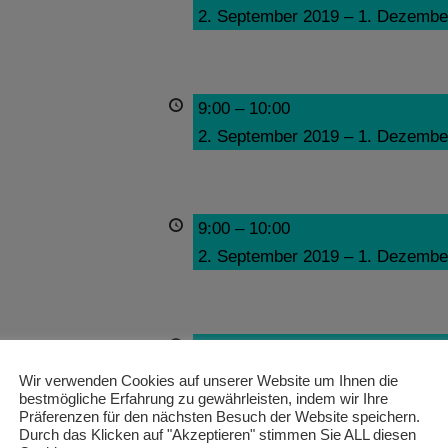
2. September 2019
–
1. Dezembe
9:00
–
10:00
2. September 2019
–
1. Dezembe
9:00
–
10:00
2. September 2019
–
1. Dezembe
9:00
–
10:00
2. September 2019
–
1. Dezembe
Wir verwenden Cookies auf unserer Website um Ihnen die
bestmögliche Erfahrung zu gewährleisten, indem wir Ihre
Präferenzen für den nächsten Besuch der Website speichern.
Durch das Klicken auf "Akzeptieren" stimmen Sie ALL diesen