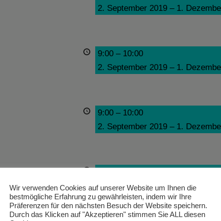
2. September 2019
–
1. Dezembe
9:00
–
10:00
2. September 2019
–
1. Dezembe
9:00
–
10:00
2. September 2019
–
1. Dezembe
9:00
–
10:00
2. September 2019
–
1. Dezembe
Wir verwenden Cookies auf unserer Website um Ihnen die
bestmögliche Erfahrung zu gewährleisten, indem wir Ihre
Präferenzen für den nächsten Besuch der Website speichern.
Durch das Klicken auf "Akzeptieren" stimmen Sie ALL diesen