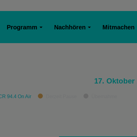
Programm
Nachhören
Mitmachen
17. Oktober
CR 94.4 On Air
Derzeit Pause
Übernahme