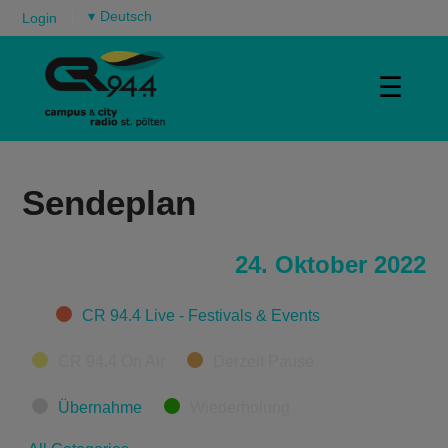
▾
Login
☰
Sendeplan
24. Oktober 2022
Categories
CR 94.4 Live - Festivals & Events
CR 94.4 On Air
Derzeit Pause
Übernahme
Wiederholung