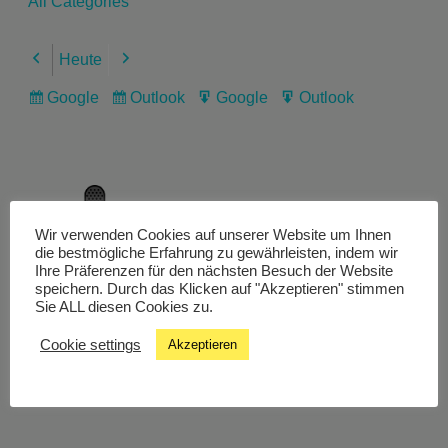
All Categories
Heute
Previous
Next
Google
Outlook
Google
Outlook
Subscribe
Subscribe
Export
Export
in
in
for
for
Wir verwenden Cookies auf unserer Website um Ihnen
Livestream
die bestmögliche Erfahrung zu gewährleisten, indem wir
Ihre Präferenzen für den nächsten Besuch der Website
speichern. Durch das Klicken auf "Akzeptieren" stimmen
Sie ALL diesen Cookies zu.
Studiochat
Cookie settings
Akzeptieren
Songfinder